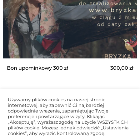
300,00
zł
Bon upominkowy 300 zł
Używamy plików cookies na naszej stronie
internetowej, aby zapewnić Ci najbardziej
odpowiednie wrażenia, zapamiętując Twoje
REGULAMIN SKLEPU
preferencje i powtarzające wizyty. Klikając
„Akceptuję”, wyrażasz zgodę na użycie WSZYSTKICH
plików cookie. Możesz jednak odwiedzić „Ustawienia
© 2025 bryzka.com
cookies”, aby wyrazić kontrolowaną zgodę.