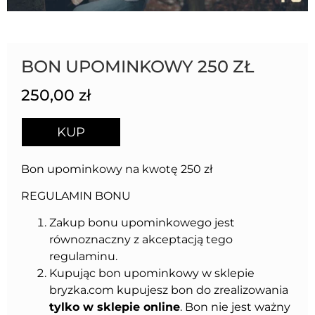
BON UPOMINKOWY 250 ZŁ
250,00
zł
KUP
Bon upominkowy na kwotę 250 zł
REGULAMIN BONU
Zakup bonu upominkowego jest
równoznaczny z akceptacją tego
regulaminu.
Kupując bon upominkowy w sklepie
bryzka.com kupujesz bon do zrealizowania
tylko w sklepie online
. Bon nie jest ważny