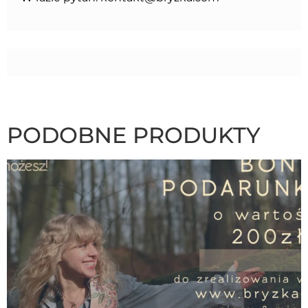
PODOBNE PRODUKTY