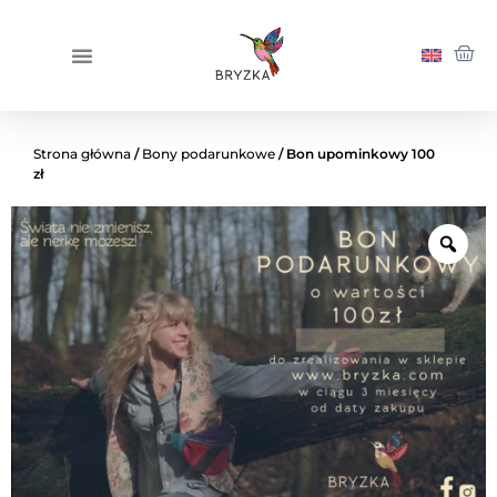
Strona główna
/
Bony podarunkowe
/ Bon upominkowy 100
zł