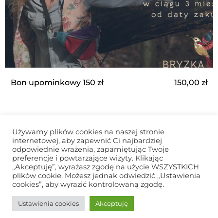
150,00
zł
Bon upominkowy 150 zł
Używamy plików cookies na naszej stronie
internetowej, aby zapewnić Ci najbardziej
odpowiednie wrażenia, zapamiętując Twoje
REGULAMIN SKLEPU
preferencje i powtarzające wizyty. Klikając
„Akceptuję”, wyrażasz zgodę na użycie WSZYSTKICH
plików cookie. Możesz jednak odwiedzić „Ustawienia
© 2025 bryzka.com
cookies”, aby wyrazić kontrolowaną zgodę.
POLITYKA PRYWATNOŚCI
Ustawienia cookies
Akceptuję