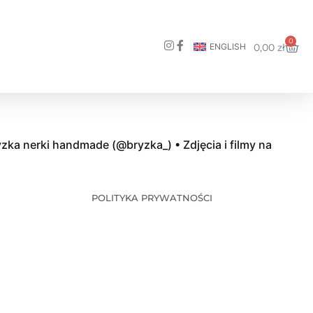
0
ENGLISH
0,00
zł
yzka nerki handmade (@bryzka_) • Zdjęcia i filmy na
POLITYKA PRYWATNOŚCI